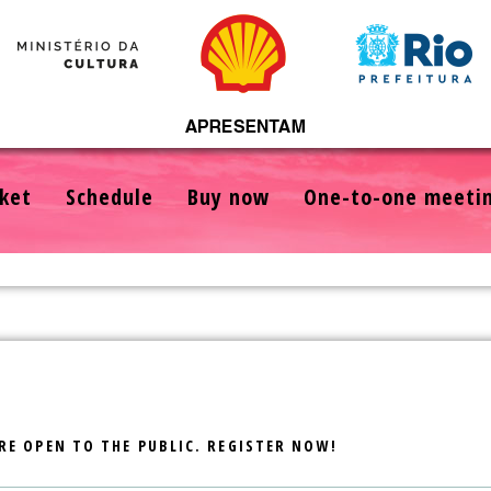
ket
Schedule
Buy now
One-to-one meeti
RE OPEN TO THE PUBLIC. REGISTER NOW!