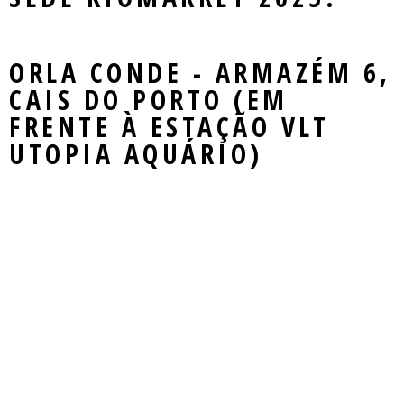
Mercado
LOCAL DO EVENTO
SEMINARS
PASSAPORTE / DAY PASS
REGULAMENTO
NOTÍCIAS
MASTERCLASS
INSCREVA-SE
PALESTRANTES E PLAYERS
ORLA CONDE - ARMAZÉM 6,
CONTATO
WORKSHOPS
PLAYERS
CAIS DO PORTO (EM
ROUND TABLES
FRENTE À ESTAÇÃO VLT
UTOPIA AQUÁRIO)
EXIBIÇÃO
RIOMARKET JOVEM