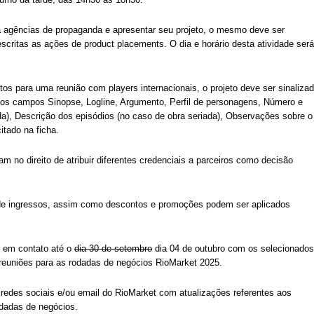
ra agências de propaganda e apresentar seu projeto, o mesmo deve ser
escritas as ações de product placements. O dia e horário desta atividade será
etos para uma reunião com players internacionais, o projeto deve ser sinaliza
 os campos Sinopse, Logline, Argumento, Perfil de personagens, Número e
da), Descrição dos episódios (no caso de obra seriada), Observações sobre o
itado na ficha.
m no direito de atribuir diferentes credenciais a parceiros como decisão
de ingressos, assim como descontos e promoções podem ser aplicados
r em contato até o
dia 30 de setembro
dia 04 de outubro com os selecionados
 reuniões para as rodadas de negócios RioMarket 2025.
 redes sociais e/ou email do RioMarket com atualizações referentes aos
odadas de negócios.