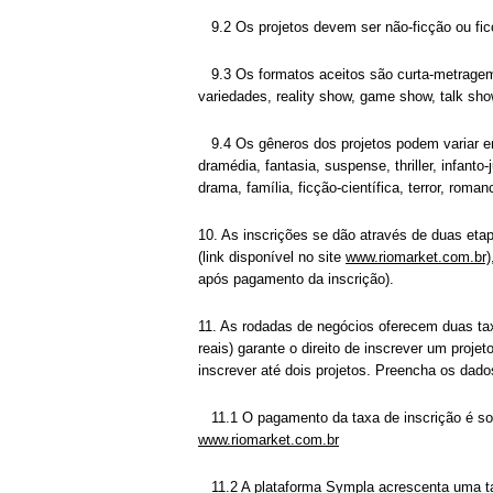
9.2 Os projetos devem ser não-ficção ou fic
9.3 Os formatos aceitos são curta-metragem
variedades, reality show, game show, talk sho
9.4 Os gêneros dos projetos podem variar ent
dramédia, fantasia, suspense, thriller, infant
drama, família, ficção-científica, terror, roman
10. As inscrições se dão através de duas eta
(link disponível no site
www.riomarket.com.br)
após pagamento da inscrição).
11. As rodadas de negócios oferecem duas tax
reais) garante o direito de inscrever um projet
inscrever até dois projetos. Preencha os dado
11.1 O pagamento da taxa de inscrição é so
www.riomarket.com.br
11.2 A plataforma Sympla acrescenta uma tax