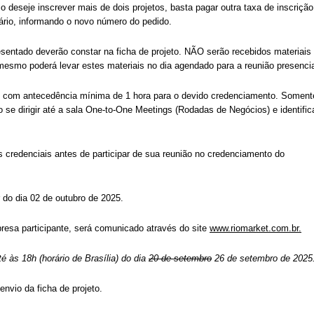
so deseje inscrever mais de dois projetos, basta pagar outra taxa de inscrição
lário, informando o novo número do pedido.
esentado deverão constar na ficha de projeto. NÃO serão recebidos materiais
o mesmo poderá levar estes materiais no dia agendado para a reunião presenci
l com antecedência mínima de 1 hora para o devido credenciamento. Soment
se dirigir até a sala One-to-One Meetings (Rodadas de Negócios) e identific
as credenciais antes de participar de sua reunião no credenciamento do
r do dia 02 de outubro de 2025.
sa participante, será comunicado através do site
www.riomarket.com.br.
é às 18h (horário de Brasília) do dia
20 de setembro
26 de setembro de 2025
nvio da ficha de projeto.