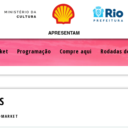
ket
Programação
Compre aqui
Rodadas d
S
OMARKET