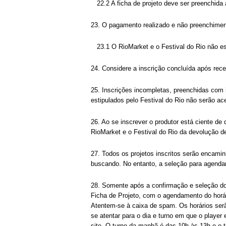
22.2 A ficha de projeto deve ser preenchida a
23. O pagamento realizado e não preenchimento
23.1 O RioMarket e o Festival do Rio não esto
24. Considere a inscrição concluída após rece
25. Inscrições incompletas, preenchidas com
estipulados pelo Festival do Rio não serão ace
26. Ao se inscrever o produtor está ciente de
RioMarket e o Festival do Rio da devolução de
27. Todos os projetos inscritos serão encamin
buscando. No entanto, a seleção para agenda
28. Somente após a confirmação e seleção dos
Ficha de Projeto, com o agendamento do horá
Atentem-se à caixa de spam. Os horários serã
se atentar para o dia e turno em que o player
site. O turno da manhã é das 10h às 13h e o 