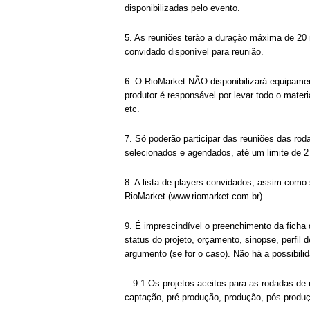
disponibilizadas pelo evento.
5. As reuniões terão a duração máxima de 2
convidado disponível para reunião.
6. O RioMarket NÃO disponibilizará equipament
produtor é responsável por levar todo o mater
etc.
7. Só poderão participar das reuniões das ro
selecionados e agendados, até um limite de 2 
8. A lista de players convidados, assim como
RioMarket (www.riomarket.com.br).
9. É imprescindível o preenchimento da ficha de
status do projeto, orçamento, sinopse, perfil
argumento (se for o caso). Não há a possibili
9.1 Os projetos aceitos para as rodadas de 
captação, pré-produção, produção, pós-produção