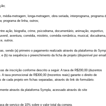
ção;
, média-metragem, longa-metragem, obra seriada, interprograma, programa 
w, programa de linha, outros;
re ação, biografia, crime, psicodrama, documentário, animação, esportivo,
o-juvenil, aventura, comédia, mistério, comédia romântica, musical, docudrama
ce, outros.
pas, sendo (a) primeiro o pagamento realizado através da plataforma do Symp
,
e (b) na sequência o preenchimento da ficha de projeto (disponível por email
as de inscrição conforme descrito a seguir. A taxa de R$200,00 (duzentos
o. A taxa promocional de R$300,00 (trezentos reais) garante o direito de
s de cada projeto em fichas separadas, através do link do formulário.
mente através da plataforma Sympla, acessado através do site
a de serviço de 10% sobre o valor total da compra.