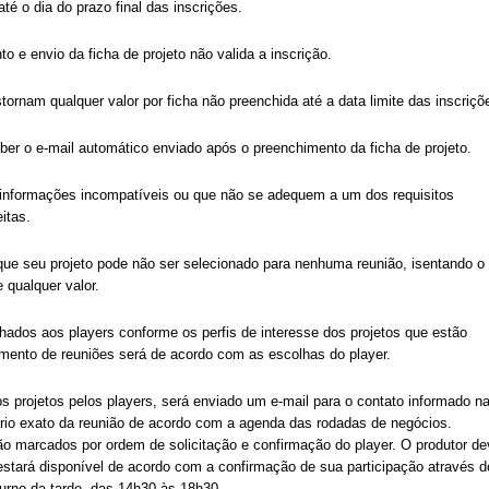
té o dia do prazo final das inscrições.
 e envio da ficha de projeto não valida a inscrição.
rnam qualquer valor por ficha não preenchida até a data limite das inscriçõ
ber o e-mail automático enviado após o preenchimento da ficha de projeto.
 informações incompatíveis ou que não se adequem a um dos requisitos
itas.
 que seu projeto pode não ser selecionado para nenhuma reunião, isentando o
 qualquer valor.
hados aos players conforme os perfis de interesse dos projetos que estão
mento de reuniões será de acordo com as escolhas do player.
 projetos pelos players, será enviado um e-mail para o contato informado n
rio exato da reunião de acordo com a agenda das rodadas de negócios.
o marcados por ordem de solicitação e confirmação do player. O produtor de
 estará disponível de acordo com a confirmação de sua participação através d
turno da tarde, das 14h30 às 18h30.