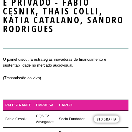
E PRIVADO - FABIO
Mercado
LOCAL DO EVENTO
SEMINARS
PASSAPORTE / DAY PASS
REGULAMENTO
CESNIK, THAIS COLLI,
NOTÍCIAS
MASTERCLASS
INSCREVA-SE
PALESTRANTES E PLAYERS
KÁTIA CATALANO, SANDRO
CONTATO
WORKSHOPS
PLAYERS
RODRIGUES
ROUND TABLES
EXIBIÇÃO
O painel discutirá estratégias inovadoras de financiamento e
RIOMARKET JOVEM
sustentabilidade no mercado audiovisual.
(Transmissão ao vivo)
PALESTRANTE
EMPRESA
CARGO
CQS FV
BIOGRAFIA
Fabio Cesnik
Socio Fundador
Advogados