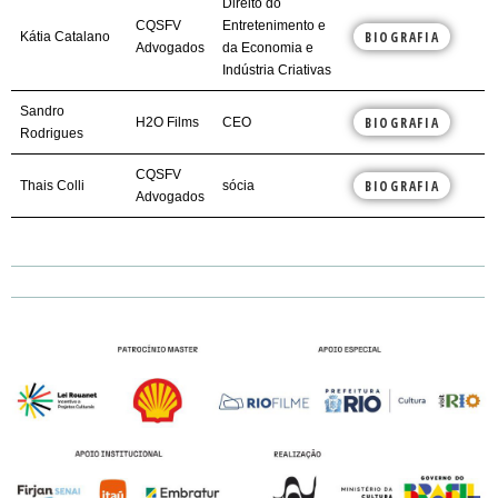
Direito do
CQSFV
Entretenimento e
BIOGRAFIA
Kátia Catalano
Advogados
da Economia e
Indústria Criativas
Sandro
BIOGRAFIA
H2O Films
CEO
Rodrigues
CQSFV
BIOGRAFIA
Thais Colli
sócia
Advogados