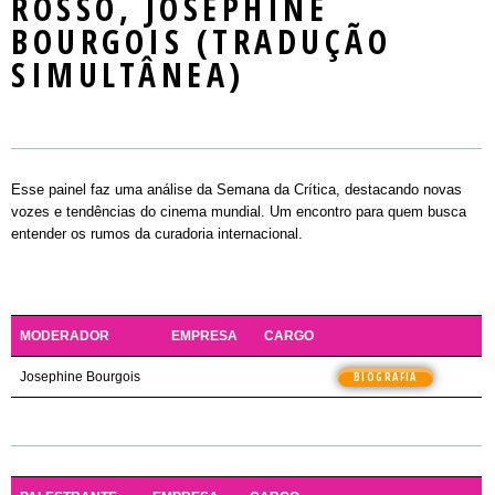
ROSSO, JOSEPHINE
Mercado
LOCAL DO EVENTO
SEMINARS
PASSAPORTE / DAY PASS
REGULAMENTO
BOURGOIS (TRADUÇÃO
NOTÍCIAS
MASTERCLASS
INSCREVA-SE
PALESTRANTES E PLAYERS
SIMULTÂNEA)
CONTATO
WORKSHOPS
PLAYERS
ROUND TABLES
EXIBIÇÃO
Esse painel faz uma análise da Semana da Crítica, destacando novas
vozes e tendências do cinema mundial. Um encontro para quem busca
RIOMARKET JOVEM
entender os rumos da curadoria internacional.
MODERADOR
EMPRESA
CARGO
Josephine Bourgois
BIOGRAFIA