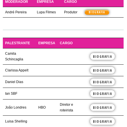
MODERADOR
EMPRESA
CARGO
André Pereira
Lupa Filmes
Produtor
BIOGRAFIA
PALESTRANTE
EMPRESA
CARGO
Camila
BIOGRAFIA
Schincaglia
BIOGRAFIA
Clarissa Appelt
BIOGRAFIA
Daniel Dias
BIOGRAFIA
Ian SBF
Diretor e
BIOGRAFIA
João Londres
HBO
roteirista
BIOGRAFIA
Luisa Shelling