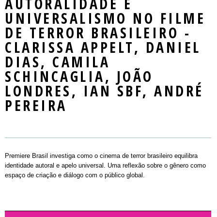
AUTORALIDADE E
Mercado
LOCAL DO EVENTO
SEMINARS
PASSAPORTE / DAY PASS
REGULAMENTO
UNIVERSALISMO NO FILME
NOTÍCIAS
MASTERCLASS
INSCREVA-SE
PALESTRANTES E PLAYERS
DE TERROR BRASILEIRO -
CONTATO
WORKSHOPS
PLAYERS
CLARISSA APPELT, DANIEL
DIAS, CAMILA
ROUND TABLES
SCHINCAGLIA, JOÃO
EXIBIÇÃO
LONDRES, IAN SBF, ANDRÉ
PEREIRA
RIOMARKET JOVEM
Premiere Brasil investiga como o cinema de terror brasileiro equilibra
identidade autoral e apelo universal. Uma reflexão sobre o gênero como
espaço de criação e diálogo com o público global.