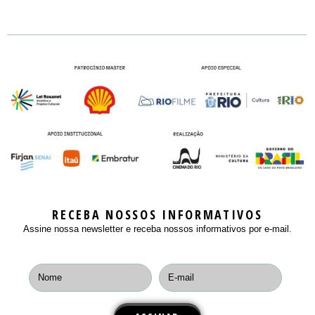
Mercado
LOCAL DO EVENTO
SEMINARS
PASSAPORTE / DAY PASS
REGULAMENTO
NOTÍCIAS
MASTERCLASS
INSCREVA-SE
PALESTRANTES E PLAYERS
CONTATO
WORKSHOPS
PLAYERS
ROUND TABLES
EXIBIÇÃO
RIOMARKET JOVEM
RECEBA NOSSOS INFORMATIVOS
Assine nossa newsletter e receba nossos informativos por e-mail.