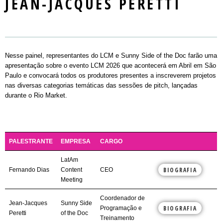
JEAN-JACQUES PERETTI
Mercado
LOCAL DO EVENTO
SEMINARS
PASSAPORTE / DAY PASS
REGULAMENTO
NOTÍCIAS
MASTERCLASS
INSCREVA-SE
PALESTRANTES E PLAYERS
CONTATO
WORKSHOPS
PLAYERS
Nesse painel, representantes do LCM e Sunny Side of the Doc farão uma
ROUND TABLES
apresentação sobre o evento LCM 2026 que acontecerá em Abril em São
Paulo e convocará todos os produtores presentes a inscreverem projetos
EXIBIÇÃO
nas diversas categorias temáticas das sessões de pitch, lançadas
durante o Rio Market.
RIOMARKET JOVEM
PALESTRANTE
EMPRESA
CARGO
LatAm
BIOGRAFIA
Fernando Dias
Content
CEO
Meeting
Coordenador de
Jean-Jacques
Sunny Side
BIOGRAFIA
Programação e
Peretti
of the Doc
Treinamento