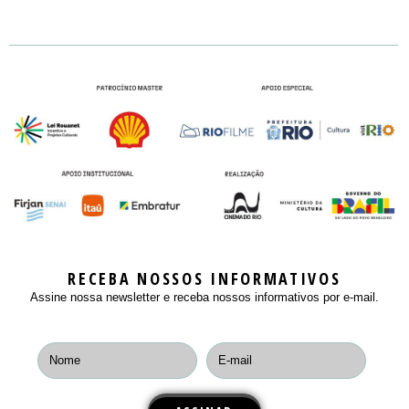
Mercado
LOCAL DO EVENTO
SEMINARS
PASSAPORTE / DAY PASS
REGULAMENTO
NOTÍCIAS
MASTERCLASS
INSCREVA-SE
PALESTRANTES E PLAYERS
CONTATO
WORKSHOPS
PLAYERS
ROUND TABLES
EXIBIÇÃO
RIOMARKET JOVEM
RECEBA NOSSOS INFORMATIVOS
Assine nossa newsletter e receba nossos informativos por e-mail.