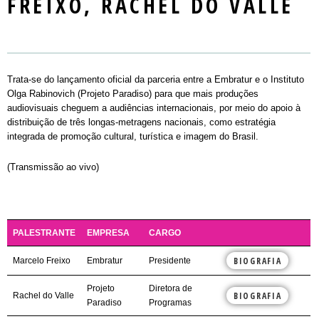
FREIXO, RACHEL DO VALLE
Mercado
LOCAL DO EVENTO
SEMINARS
PASSAPORTE / DAY PASS
REGULAMENTO
NOTÍCIAS
MASTERCLASS
INSCREVA-SE
PALESTRANTES E PLAYERS
CONTATO
WORKSHOPS
PLAYERS
Trata-se do lançamento oficial da parceria entre a Embratur e o Instituto
ROUND TABLES
Olga Rabinovich (Projeto Paradiso) para que mais produções
audiovisuais cheguem a audiências internacionais, por meio do apoio à
EXIBIÇÃO
distribuição de três longas-metragens nacionais, como estratégia
integrada de promoção cultural, turística e imagem do Brasil.
RIOMARKET JOVEM
(Transmissão ao vivo)
PALESTRANTE
EMPRESA
CARGO
BIOGRAFIA
Marcelo Freixo
Embratur
Presidente
Projeto
Diretora de
BIOGRAFIA
Rachel do Valle
Paradiso
Programas