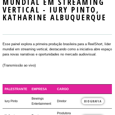
MUNDIAL EM STREAMING
Mercado
LOCAL DO EVENTO
SEMINARS
PASSAPORTE / DAY PASS
REGULAMENTO
VERTICAL - IURY PINTO,
NOTÍCIAS
MASTERCLASS
INSCREVA-SE
PALESTRANTES E PLAYERS
KATHARINE ALBUQUERQUE
CONTATO
WORKSHOPS
PLAYERS
ROUND TABLES
EXIBIÇÃO
Esse painel explora a primeira produção brasileira para a ReelShort, líder
mundial em streaming vertical, destacando como a iniciativa abre espaço
RIOMARKET JOVEM
para novas narrativas e oportunidades no mercado audiovisual.
(Transmissão ao vivo)
PALESTRANTE
EMPRESA
CARGO
Bewings
BIOGRAFIA
Iury Pinto
Diretor
Entertainment
Produtora