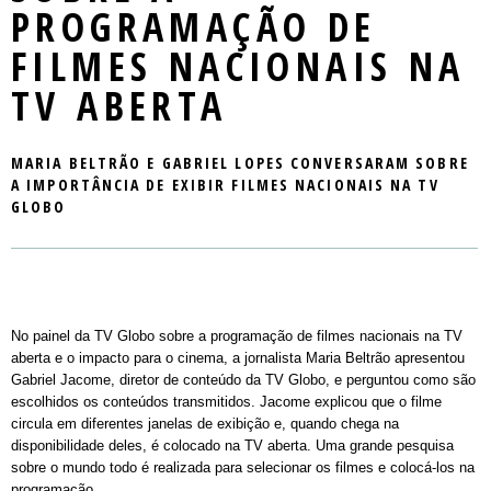
Mercado
LOCAL DO EVENTO
SEMINARS
PASSAPORTE / DAY PASS
REGULAMENTO
PROGRAMAÇÃO DE
NOTÍCIAS
MASTERCLASS
INSCREVA-SE
FILMES NACIONAIS NA
PALESTRANTES E PLAYERS
TV ABERTA
CONTATO
WORKSHOPS
PLAYERS
ROUND TABLES
MARIA BELTRÃO E GABRIEL LOPES CONVERSARAM SOBRE
A IMPORTÂNCIA DE EXIBIR FILMES NACIONAIS NA TV
EXIBIÇÃO
GLOBO
RIOMARKET JOVEM
No painel da TV Globo sobre a programação de filmes nacionais na TV
aberta e o impacto para o cinema, a jornalista Maria Beltrão apresentou
Gabriel Jacome, diretor de conteúdo da TV Globo, e perguntou como são
escolhidos os conteúdos transmitidos. Jacome explicou que o filme
circula em diferentes janelas de exibição e, quando chega na
disponibilidade deles, é colocado na TV aberta. Uma grande pesquisa
sobre o mundo todo é realizada para selecionar os filmes e colocá-los na
programação.