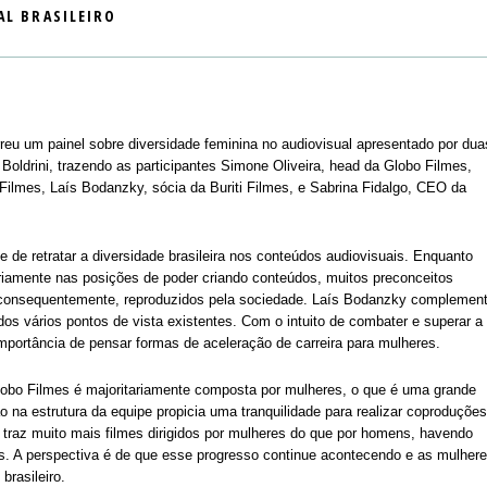
AL BRASILEIRO
rreu um painel sobre diversidade feminina no audiovisual apresentado por dua
oldrini, trazendo as participantes Simone Oliveira, head da Globo Filmes,
Filmes, Laís Bodanzky, sócia da Buriti Filmes, e Sabrina Fidalgo, CEO da
 de retratar a diversidade brasileira nos conteúdos audiovisuais. Enquanto
riamente nas posições de poder criando conteúdos, muitos preconceitos
, consequentemente, reproduzidos pela sociedade. Laís Bodanzky complemen
 dos vários pontos de vista existentes. Com o intuito de combater e superar a
mportância de pensar formas de aceleração de carreira para mulheres.
lobo Filmes é majoritariamente composta por mulheres, o que é uma grande
 na estrutura da equipe propicia uma tranquilidade para realizar coproduções
 traz muito mais filmes dirigidos por mulheres do que por homens, havendo
s. A perspectiva é de que esse progresso continue acontecendo e as mulher
rasileiro.