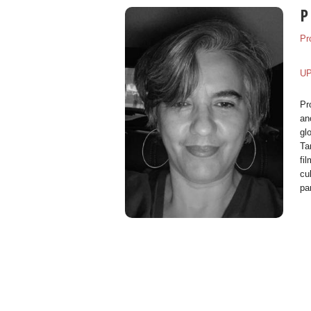
P
Pr
U
Pr
an
gl
Ta
fi
cu
pa