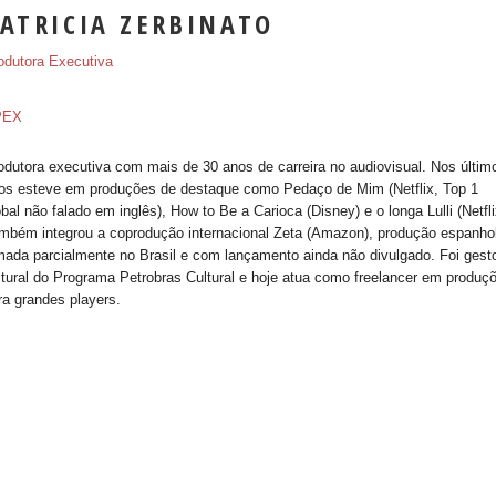
ATRICIA ZERBINATO
odutora Executiva
PEX
odutora executiva com mais de 30 anos de carreira no audiovisual. Nos últim
os esteve em produções de destaque como Pedaço de Mim (Netflix, Top 1
obal não falado em inglês), How to Be a Carioca (Disney) e o longa Lulli (Netfli
mbém integrou a coprodução internacional Zeta (Amazon), produção espanho
lmada parcialmente no Brasil e com lançamento ainda não divulgado. Foi gest
ltural do Programa Petrobras Cultural e hoje atua como freelancer em produç
ra grandes players.